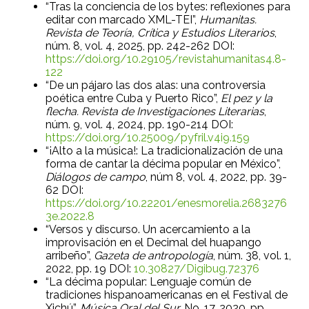
“Tras la conciencia de los bytes: reflexiones para
editar con marcado XML-TEI”,
Humanitas.
Revista de Teoría, Crítica y Estudios Literarios
,
núm. 8, vol. 4, 2025, pp. 242-262 DOI:
https://doi.org/10.29105/revistahumanitas4.8-
122
“De un pájaro las dos alas: una controversia
poética entre Cuba y Puerto Rico”,
El pez y la
flecha. Revista de Investigaciones Literarias
,
núm. 9, vol. 4, 2024, pp. 190-214 DOI:
https://doi.org/10.25009/pyfril.v4i9.159
“¡Alto a la música!: La tradicionalización de una
forma de cantar la décima popular en México”,
Diálogos de campo
, núm 8, vol. 4, 2022, pp. 39-
62 DOI:
https://doi.org/10.22201/enesmorelia.2683276
3e.2022.8
“Versos y discurso. Un acercamiento a la
improvisación en el Decimal del huapango
arribeño”,
Gazeta de antropología
, núm. 38, vol. 1,
2022, pp. 19 DOI:
10.30827/Digibug.72376
“La décima popular: Lenguaje común de
tradiciones hispanoamericanas en el Festival de
Xichú”,
Música Oral del Sur,
No. 17, 2020, pp.