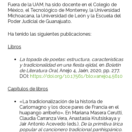
Fuera de la UAM, ha sido docente en el Colegio de
México, el Tecnológico de Monterrey, la Universidad
Michoacana, la Universidad de León y la
Escuela del
Poder Judicial de Guanajuato.
Ha tenido las siguientes publicaciones:
Libros
La topada de poetas: estructura, características
y tradicionalidad en una fiesta ejidal,
en
Boletín
de Literatura Oral
, Anejo 4, Jaén, 2020, pp. 277.
DOI:
https://doi.org/10.17561/blo.vanejo4.5610
Capítulos de libros
«La tradicionalización de la historia de
Carlomagno y los doce pares de Francia en el
huapango arribeño». En Mariana Masera Cerutti,
Claudia Carranza Vera, Anastasia Krutsiskaya y
Jair Antonio Acevedo (eds.),
De la primitiva lírica
popular al cancionero tradicional panhispánico
.