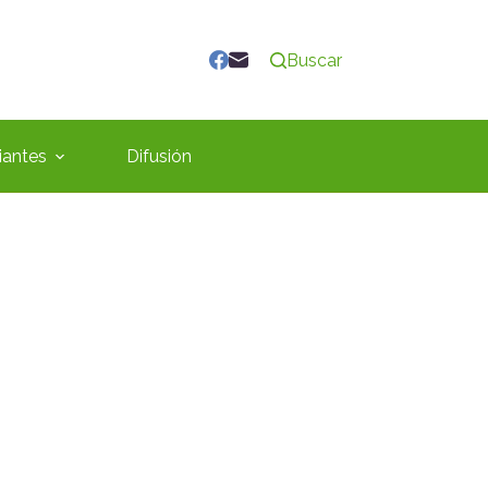
Buscar
iantes
Difusión